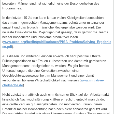
begleiten, Männer sind, ist sicherlich eine der Besonderheiten des
Programmes.
In den letzten 10 Jahren kann ich an vielen Kleinigkeiten beobachten,
dass man in gemischten Managementteams behutsamer miteinander
umgeht und das typisch männliche Reviergehabe weniger wird. Die
neueste Pisa-Studie bei 15-jährigen hat gezeigt, dass gemischte Teams
besser kooperieren und Probleme produktiver lösen
(
www.oecd.org/berlin/publikationen/PISA_ProblemSolving_Ergebnis
se.pdf
).
Aus diesen und weiteren Gründen erwarte ich sehr positive Effekte,
Führungspositionen mit Frauen zu besetzen und damit mit gemischten
Managementteams erfolgreicher zu werden. Es gibt bereits
Untersuchungen, die eine Korrelation zwischen einer
Geschlechterausgewogenheit im Management und einer damit
verbundenen höheren Wirtschaftlichkeit nachweisen (
www.initiative-
chefsache.de
).
Nicht zuletzt ist natürlich auch ein nüchterner Blick auf den Arbeitsmarkt
hinsichtlich Nachwuchsführungskräften erfreulich, enteckt man da doch
eine große Zahl an gut ausgebildeten und motivierten Frauen, deren
Potenzial meiner Beobachtung nach noch nicht annähernd genutzt wird.
Die zukünftige Attraktivität eines Unternehmens für diese Zielgruppe wird