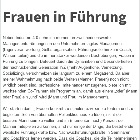
Frauen in Führung
Neben Industrie 4.0 sehe ich momentan zwei nennenswerte
Managementströmungen in den Unternehmen: agiles Management
(Eigenverantwortung, Selbstorganisation, Führungsrolle hin zum Coach,
Wissen teilen) und die immer stärker werdenden Bestrebungen, Frauen in
Führung zu bringen. Befeuert durch die Dynamiken und Besonderheiten
der nachrückenden Generation Y/Z (mehr Augenhöhe, Vernetzung,
Socializing), verschmelzen sie langsam zu einem Megatrend. Da aber
meiner Wahrnehmung nach beide Welten (Männer, Frauen) noch nicht
wirklich bereit sind, professionell miteinander umzugehen, biete ich
mit
wechselnden Co-Trainern ein Programm an, damit aus einem „oder“ (Mann
oder Frau) ein „und“ wird (Mann und Frau im Management).
Wir starten damit, Frauen konkret zu schulen bzw. sie zu fördern und zu
begleiten. Sich von überholten Rollenklischees zu lösen, nicht der
bessere Mann sein zu wollen und im (momentan noch) Konzert der
Männer mitspielen zu können, sind nur einige der Dinge, die bestehende
weibliche Führungskräfte bzw. Nachwuchsführungskräfte in Seminaren
und Coachings lernen werden. Dass die Coaches, die die Teilnehmerinnen