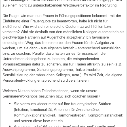
zu einem
nicht zu unterschätzenden Wettbewerbsfaktor im Recruiting.
Die Frage, wie man nun Frauen in Führungspositionen bekommt, mit der
Einführung einer Frauenquote zu beantworten, halte ich nicht für
zielführend. Wie wird sich eine solche Quotenfrau wohl fühlen bzw.
verhalten? Wird sie deshalb von den männlichen Kollegen automatisch als
gleichwertige Partnerin auf Augenhöhe akzeptiert? Ich favorisiere
eindeutig den Weg, das Interesse bei den Frauen für die Aufgabe zu
wecken, um sie dann - aus eigenem Antrieb - entsprechend auszubilden
bzw. zu coachen. Parallel dazu halten wir es für essenziell, die
Unternehmen dahingehend zu beraten, die entsprechenden
Voraussetzungen dafür zu schaffen, um für Frauen attraktiv zu sein (z.B.
Auswahlprogramme, Schulungsprogramme, Teilzeitmodelle,
Sensibilisierung der männlichen Kollegen, uvm.). Es wird Zeit, die eigene
Personalentwicklung entsprechend zu diversifizieren.
Welchen Nutzen haben Teilnehmerinnen, wenn sie unsere
Seminare/Workshops besuchen bzw. sich coachen lassen?
Sie vertrauen wieder mehr auf ihre frauentypischen Stärken
(Intuition, Emotionalität, Antennen für Zwischentöne,
Kommunikationsfähigkeit, Harmoniestreben, Kompromissfähigkeit)
und setzen diese bewusst ein
Aus einem „oder“ (Mann oder Frau) wird ein „und“ (Ergänzung)